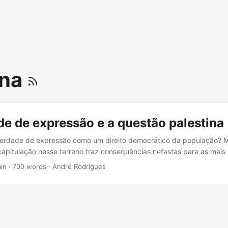
ina
de de expressão e a questão palestina
iberdade de expressão como um direito democrático da população? M
capitulação nesse terreno traz consequências nefastas para as mais
o nosso tempo. A censura, perseguição política e repressão, aquilo q
in · 700 words · André Rodrigues
 chamaria de restrição da liberdade de expressão, não favorece em
ovos oprimidos, como fica patente nos casos apresentados. A esque
utou pelos direitos democráticos da população, se encontra encurra
icar a censura. Ao apoiar a criminalização da opinião e o sufocamento
r miopia, impotência, medo ou mero oportunismo, parte da esquerda