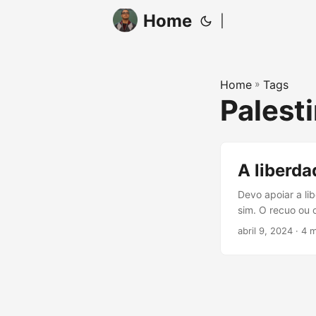
Home
|
Home
»
Tags
Palest
A liberda
Devo apoiar a l
sim. O recuo ou 
lutas políticas d
abril 9, 2024
· 4 m
eufemisticamente
libertação dos p
historicamente l
apoiar ou justif
público, seja po