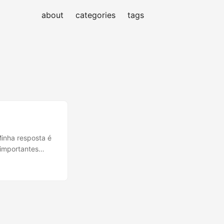
about
categories
tags
inha resposta é
 importantes
ue
 nada a luta de
rda, que
lada tendo que
 do debate
 abandona a luta