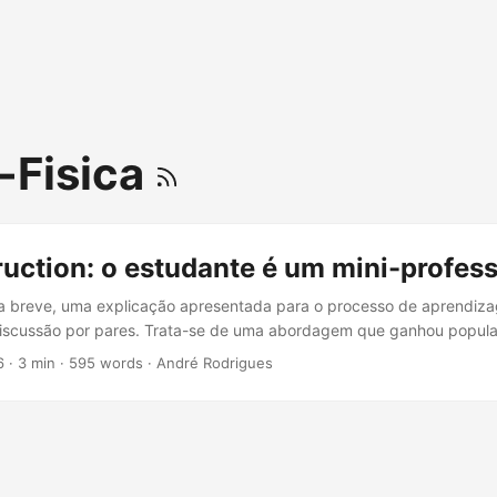
-Fisica
ruction: o estudante é um mini-profes
ma breve, uma explicação apresentada para o processo de aprendiz
scussão por pares. Trata-se de uma abordagem que ganhou popula
o ensino de Física; no entanto, suas bases precisam ser mais bem
6
· 3 min · 595 words · André Rodrigues