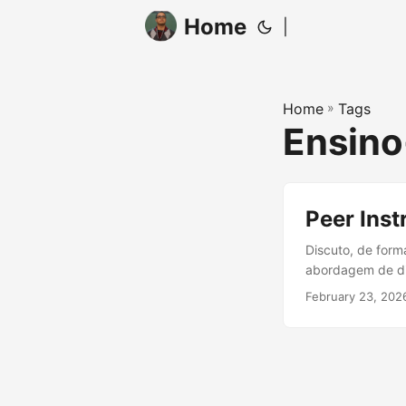
Home
|
Home
»
Tags
Ensino
Peer Inst
Discuto, de for
abordagem de di
década de 1990 n
February 23, 202