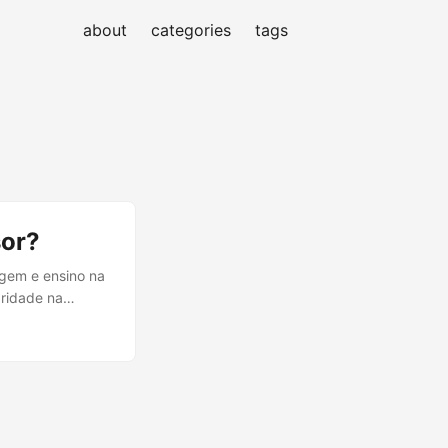
about
categories
tags
sor?
agem e ensino na
ridade na
 examinadas.